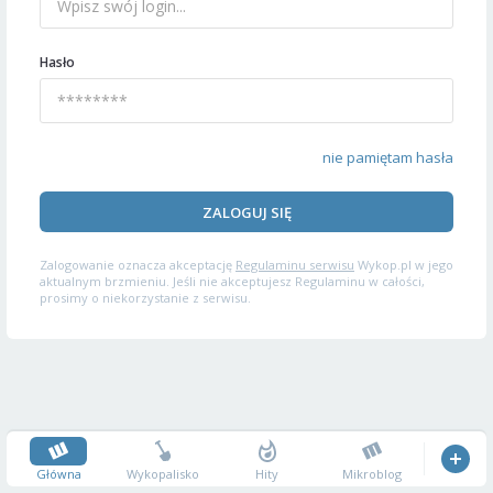
Hasło
nie pamiętam hasła
ZALOGUJ SIĘ
Zalogowanie oznacza akceptację
Regulaminu serwisu
Wykop.pl w jego
aktualnym brzmieniu. Jeśli nie akceptujesz Regulaminu w całości,
prosimy o niekorzystanie z serwisu.
Główna
Wykopalisko
Hity
Mikroblog