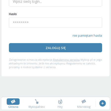
Hasło
nie pamiętam hasła
ZALOGUJ SIĘ
Zalogowanie oznacza akceptację
Regulaminu serwisu
Wykop.pl w jego
aktualnym brzmieniu. Jeśli nie akceptujesz Regulaminu w całości,
prosimy o niekorzystanie z serwisu.
Główna
Wykopalisko
Hity
Mikroblog