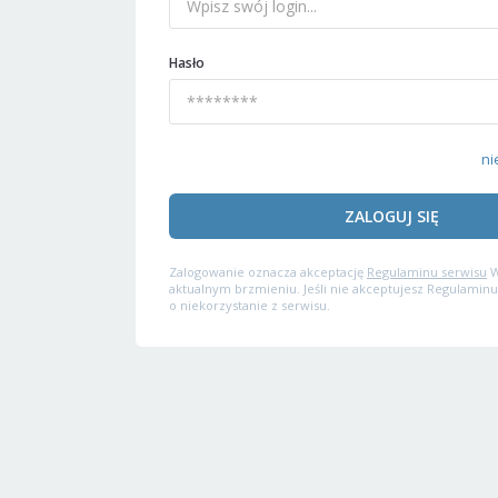
Hasło
ni
ZALOGUJ SIĘ
Zalogowanie oznacza akceptację
Regulaminu serwisu
W
aktualnym brzmieniu. Jeśli nie akceptujesz Regulaminu
o niekorzystanie z serwisu.