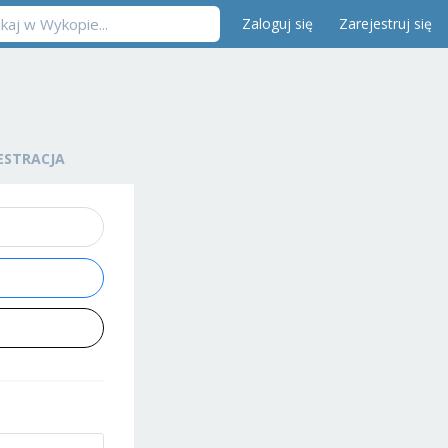
Zaloguj się
Zarejestruj się
ESTRACJA