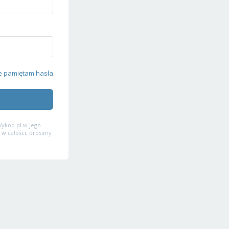
e pamiętam hasła
ykop.pl w jego
 w całości, prosimy