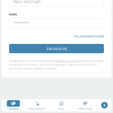
Hasło
nie pamiętam hasła
ZALOGUJ SIĘ
Zalogowanie oznacza akceptację
Regulaminu serwisu
Wykop.pl w jego
aktualnym brzmieniu. Jeśli nie akceptujesz Regulaminu w całości,
prosimy o niekorzystanie z serwisu.
Główna
Wykopalisko
Hity
Mikroblog