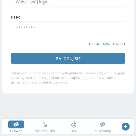
Hasło
nie pamiętam hasła
ZALOGUJ SIĘ
Zalogowanie oznacza akceptację
Regulaminu serwisu
Wykop.pl w jego
aktualnym brzmieniu. Jeśli nie akceptujesz Regulaminu w całości,
prosimy o niekorzystanie z serwisu.
Główna
Wykopalisko
Hity
Mikroblog