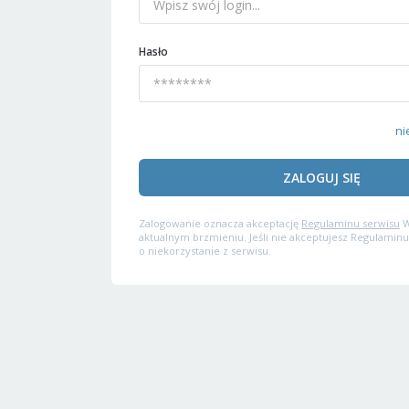
Hasło
ni
ZALOGUJ SIĘ
Zalogowanie oznacza akceptację
Regulaminu serwisu
W
aktualnym brzmieniu. Jeśli nie akceptujesz Regulaminu
o niekorzystanie z serwisu.