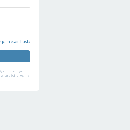
e pamiętam hasła
ykop.pl w jego
 w całości, prosimy