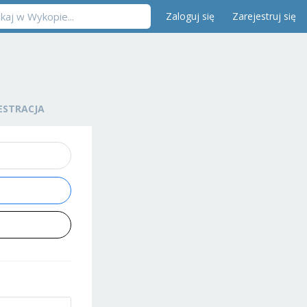
Zaloguj się
Zarejestruj się
ESTRACJA