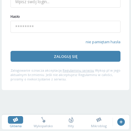
Hasło
nie pamiętam hasła
ZALOGUJ SIĘ
Zalogowanie oznacza akceptację
Regulaminu serwisu
Wykop.pl w jego
aktualnym brzmieniu. Jeśli nie akceptujesz Regulaminu w całości,
prosimy o niekorzystanie z serwisu.
Główna
Wykopalisko
Hity
Mikroblog