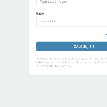
Hasło
ni
ZALOGUJ SIĘ
Zalogowanie oznacza akceptację
Regulaminu serwisu
W
aktualnym brzmieniu. Jeśli nie akceptujesz Regulaminu
o niekorzystanie z serwisu.