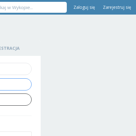
Zaloguj się
Zarejestruj się
ESTRACJA