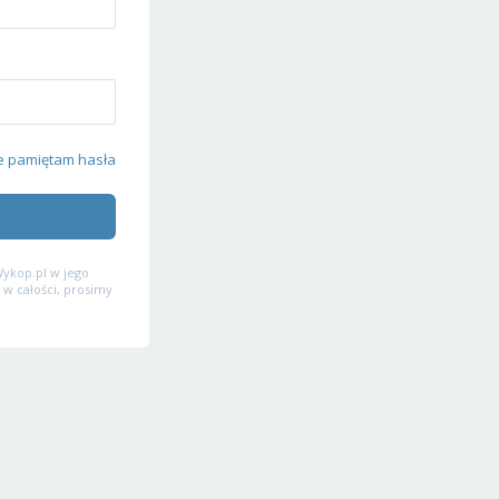
e pamiętam hasła
ykop.pl w jego
 w całości, prosimy