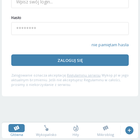
Hasło
nie pamiętam hasła
ZALOGUJ SIĘ
Zalogowanie oznacza akceptację
Regulaminu serwisu
Wykop.pl w jego
aktualnym brzmieniu. Jeśli nie akceptujesz Regulaminu w całości,
prosimy o niekorzystanie z serwisu.
Główna
Wykopalisko
Hity
Mikroblog