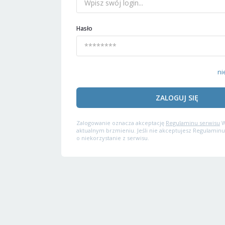
Hasło
ni
ZALOGUJ SIĘ
Zalogowanie oznacza akceptację
Regulaminu serwisu
W
aktualnym brzmieniu. Jeśli nie akceptujesz Regulaminu
o niekorzystanie z serwisu.