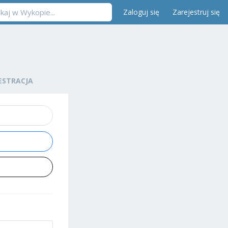
Zaloguj się
Zarejestruj się
ESTRACJA