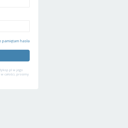
e pamiętam hasła
ykop.pl w jego
 w całości, prosimy