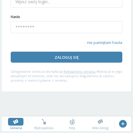
Hasło
nie pamiętam hasła
ZALOGUJ SIĘ
Zalogowanie oznacza akceptację
Regulaminu serwisu
Wykop.pl w jego
aktualnym brzmieniu. Jeśli nie akceptujesz Regulaminu w całości,
prosimy o niekorzystanie z serwisu.
Główna
Wykopalisko
Hity
Mikroblog