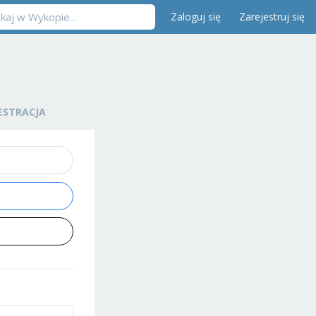
Zaloguj się
Zarejestruj się
ESTRACJA