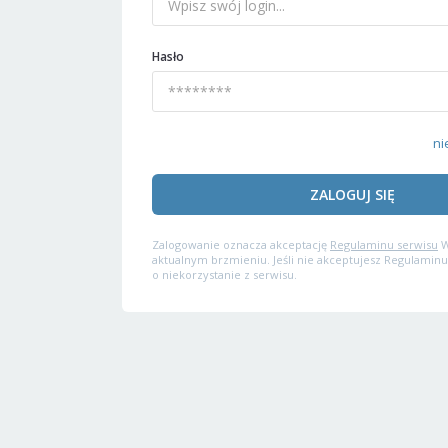
Hasło
ni
ZALOGUJ SIĘ
Zalogowanie oznacza akceptację
Regulaminu serwisu
W
aktualnym brzmieniu. Jeśli nie akceptujesz Regulaminu
o niekorzystanie z serwisu.