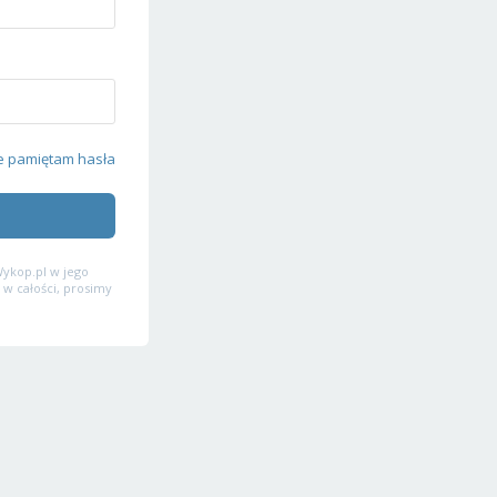
e pamiętam hasła
ykop.pl w jego
 w całości, prosimy