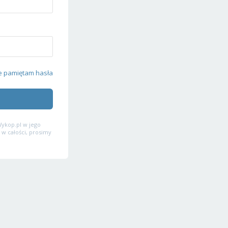
e pamiętam hasła
ykop.pl w jego
 w całości, prosimy