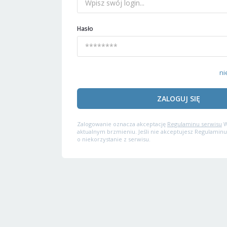
Hasło
ni
ZALOGUJ SIĘ
Zalogowanie oznacza akceptację
Regulaminu serwisu
W
aktualnym brzmieniu. Jeśli nie akceptujesz Regulaminu
o niekorzystanie z serwisu.