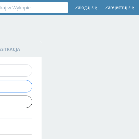
Zaloguj się
Zarejestruj się
ESTRACJA