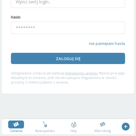
Hasło
nie pamiętam hasła
ZALOGUJ SIĘ
Zalogowanie oznacza akceptację
Regulaminu serwisu
Wykop.pl w jego
aktualnym brzmieniu. Jeśli nie akceptujesz Regulaminu w całości,
prosimy o niekorzystanie z serwisu.
Główna
Wykopalisko
Hity
Mikroblog