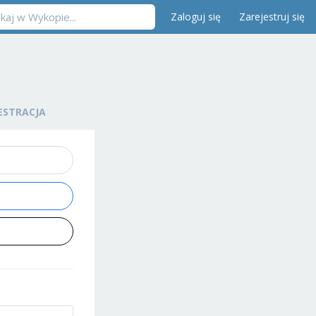
Zaloguj się
Zarejestruj się
ESTRACJA