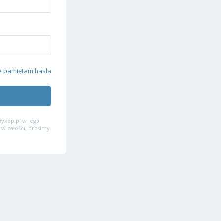
e pamiętam hasła
ykop.pl w jego
 w całości, prosimy