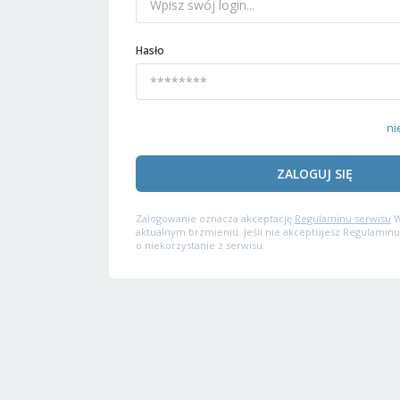
Hasło
ni
ZALOGUJ SIĘ
Zalogowanie oznacza akceptację
Regulaminu serwisu
W
aktualnym brzmieniu. Jeśli nie akceptujesz Regulaminu
o niekorzystanie z serwisu.