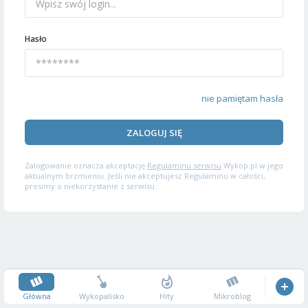
Hasło
nie pamiętam hasła
ZALOGUJ SIĘ
Zalogowanie oznacza akceptację
Regulaminu serwisu
Wykop.pl w jego
aktualnym brzmieniu. Jeśli nie akceptujesz Regulaminu w całości,
prosimy o niekorzystanie z serwisu.
Główna
Wykopalisko
Hity
Mikroblog