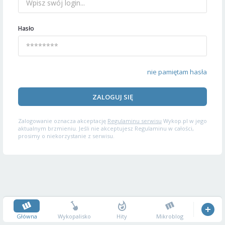
Hasło
nie pamiętam hasła
ZALOGUJ SIĘ
Zalogowanie oznacza akceptację
Regulaminu serwisu
Wykop.pl w jego
aktualnym brzmieniu. Jeśli nie akceptujesz Regulaminu w całości,
prosimy o niekorzystanie z serwisu.
Główna
Wykopalisko
Hity
Mikroblog