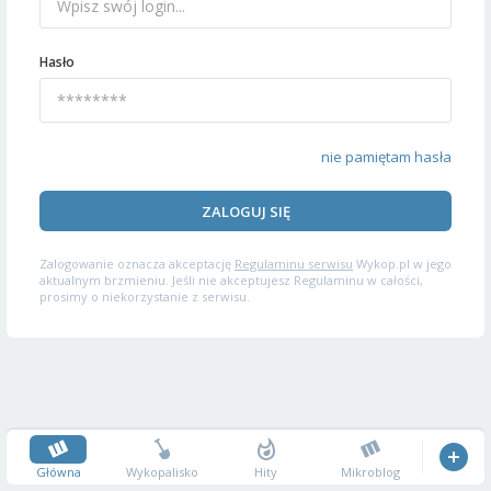
Hasło
nie pamiętam hasła
ZALOGUJ SIĘ
Zalogowanie oznacza akceptację
Regulaminu serwisu
Wykop.pl w jego
aktualnym brzmieniu. Jeśli nie akceptujesz Regulaminu w całości,
prosimy o niekorzystanie z serwisu.
Główna
Wykopalisko
Hity
Mikroblog