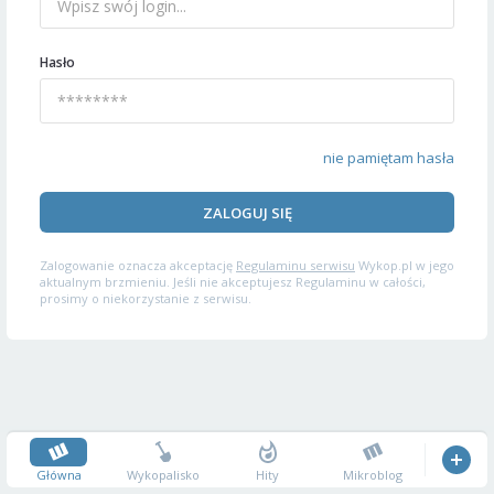
Hasło
nie pamiętam hasła
ZALOGUJ SIĘ
Zalogowanie oznacza akceptację
Regulaminu serwisu
Wykop.pl w jego
aktualnym brzmieniu. Jeśli nie akceptujesz Regulaminu w całości,
prosimy o niekorzystanie z serwisu.
Główna
Wykopalisko
Hity
Mikroblog