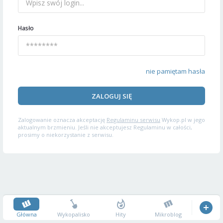
Hasło
nie pamiętam hasła
ZALOGUJ SIĘ
Zalogowanie oznacza akceptację
Regulaminu serwisu
Wykop.pl w jego
aktualnym brzmieniu. Jeśli nie akceptujesz Regulaminu w całości,
prosimy o niekorzystanie z serwisu.
Główna
Wykopalisko
Hity
Mikroblog