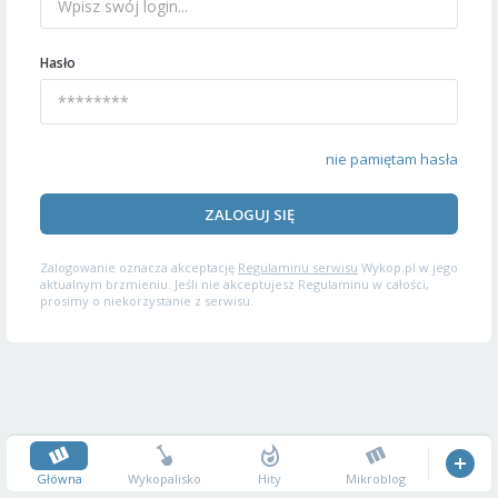
Hasło
nie pamiętam hasła
ZALOGUJ SIĘ
Zalogowanie oznacza akceptację
Regulaminu serwisu
Wykop.pl w jego
aktualnym brzmieniu. Jeśli nie akceptujesz Regulaminu w całości,
prosimy o niekorzystanie z serwisu.
Główna
Wykopalisko
Hity
Mikroblog