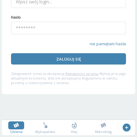
Hasło
nie pamiętam hasła
ZALOGUJ SIĘ
Zalogowanie oznacza akceptację
Regulaminu serwisu
Wykop.pl w jego
aktualnym brzmieniu. Jeśli nie akceptujesz Regulaminu w całości,
prosimy o niekorzystanie z serwisu.
Główna
Wykopalisko
Hity
Mikroblog