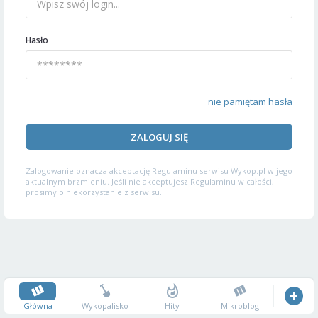
Hasło
nie pamiętam hasła
ZALOGUJ SIĘ
Zalogowanie oznacza akceptację
Regulaminu serwisu
Wykop.pl w jego
aktualnym brzmieniu. Jeśli nie akceptujesz Regulaminu w całości,
prosimy o niekorzystanie z serwisu.
Główna
Wykopalisko
Hity
Mikroblog