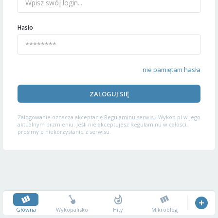
Hasło
nie pamiętam hasła
ZALOGUJ SIĘ
Zalogowanie oznacza akceptację
Regulaminu serwisu
Wykop.pl w jego
aktualnym brzmieniu. Jeśli nie akceptujesz Regulaminu w całości,
prosimy o niekorzystanie z serwisu.
Główna
Wykopalisko
Hity
Mikroblog