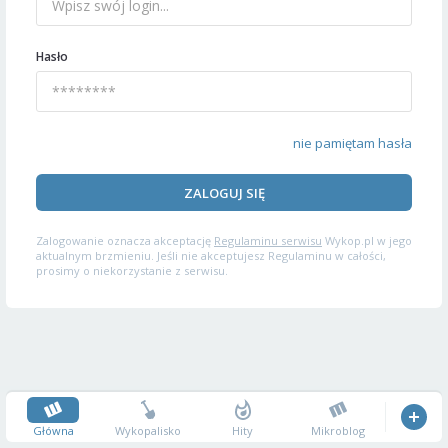
Hasło
nie pamiętam hasła
ZALOGUJ SIĘ
Zalogowanie oznacza akceptację
Regulaminu serwisu
Wykop.pl w jego
aktualnym brzmieniu. Jeśli nie akceptujesz Regulaminu w całości,
prosimy o niekorzystanie z serwisu.
Główna
Wykopalisko
Hity
Mikroblog