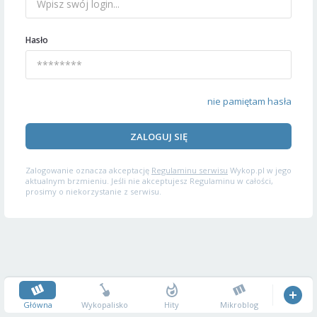
Hasło
nie pamiętam hasła
ZALOGUJ SIĘ
Zalogowanie oznacza akceptację
Regulaminu serwisu
Wykop.pl w jego
aktualnym brzmieniu. Jeśli nie akceptujesz Regulaminu w całości,
prosimy o niekorzystanie z serwisu.
Główna
Wykopalisko
Hity
Mikroblog