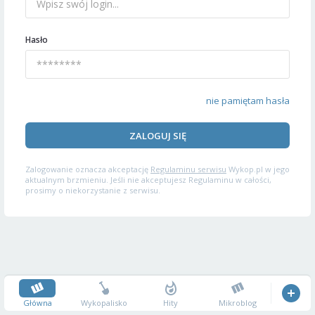
Hasło
nie pamiętam hasła
ZALOGUJ SIĘ
Zalogowanie oznacza akceptację
Regulaminu serwisu
Wykop.pl w jego
aktualnym brzmieniu. Jeśli nie akceptujesz Regulaminu w całości,
prosimy o niekorzystanie z serwisu.
Główna
Wykopalisko
Hity
Mikroblog