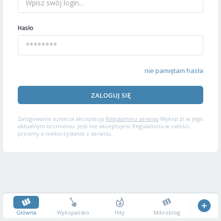
Hasło
nie pamiętam hasła
ZALOGUJ SIĘ
Zalogowanie oznacza akceptację
Regulaminu serwisu
Wykop.pl w jego
aktualnym brzmieniu. Jeśli nie akceptujesz Regulaminu w całości,
prosimy o niekorzystanie z serwisu.
Główna
Wykopalisko
Hity
Mikroblog