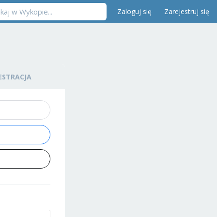
Zaloguj się
Zarejestruj się
ESTRACJA