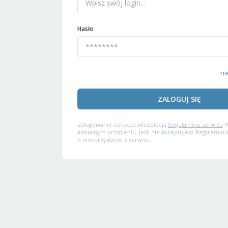
Hasło
ni
ZALOGUJ SIĘ
Zalogowanie oznacza akceptację
Regulaminu serwisu
W
aktualnym brzmieniu. Jeśli nie akceptujesz Regulaminu
o niekorzystanie z serwisu.