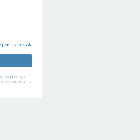
e pamiętam hasła
ykop.pl w jego
 w całości, prosimy