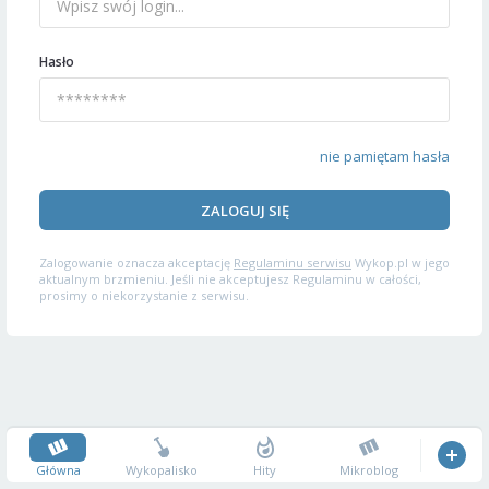
Hasło
nie pamiętam hasła
ZALOGUJ SIĘ
Zalogowanie oznacza akceptację
Regulaminu serwisu
Wykop.pl w jego
aktualnym brzmieniu. Jeśli nie akceptujesz Regulaminu w całości,
prosimy o niekorzystanie z serwisu.
Główna
Wykopalisko
Hity
Mikroblog