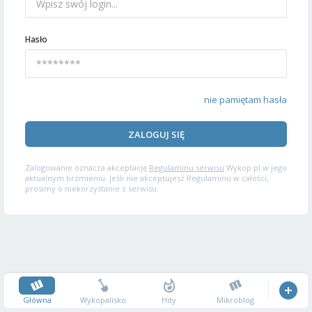
Hasło
nie pamiętam hasła
ZALOGUJ SIĘ
Zalogowanie oznacza akceptację
Regulaminu serwisu
Wykop.pl w jego
aktualnym brzmieniu. Jeśli nie akceptujesz Regulaminu w całości,
prosimy o niekorzystanie z serwisu.
Główna
Wykopalisko
Hity
Mikroblog