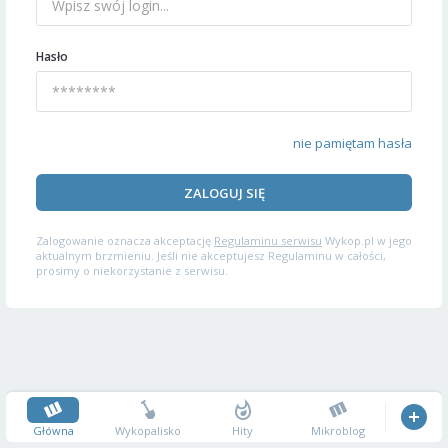
Hasło
nie pamiętam hasła
ZALOGUJ SIĘ
Zalogowanie oznacza akceptację
Regulaminu serwisu
Wykop.pl w jego
aktualnym brzmieniu. Jeśli nie akceptujesz Regulaminu w całości,
prosimy o niekorzystanie z serwisu.
Główna
Wykopalisko
Hity
Mikroblog