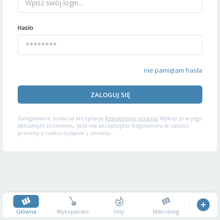
Hasło
nie pamiętam hasła
ZALOGUJ SIĘ
Zalogowanie oznacza akceptację
Regulaminu serwisu
Wykop.pl w jego
aktualnym brzmieniu. Jeśli nie akceptujesz Regulaminu w całości,
prosimy o niekorzystanie z serwisu.
Główna
Wykopalisko
Hity
Mikroblog