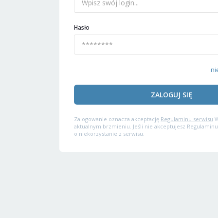
Hasło
ni
ZALOGUJ SIĘ
Zalogowanie oznacza akceptację
Regulaminu serwisu
W
aktualnym brzmieniu. Jeśli nie akceptujesz Regulaminu
o niekorzystanie z serwisu.