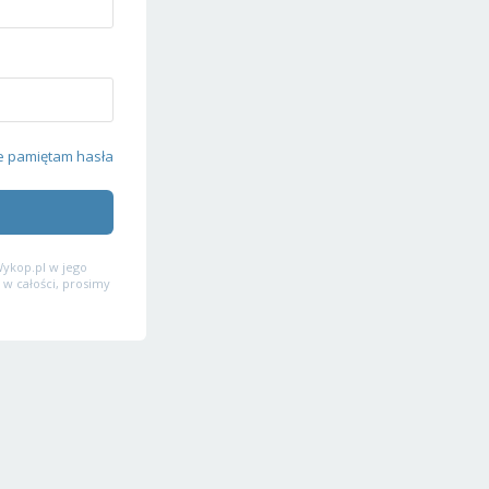
e pamiętam hasła
ykop.pl w jego
 w całości, prosimy