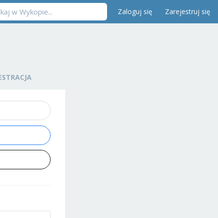
Zaloguj się
Zarejestruj się
ESTRACJA