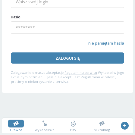
Hasło
nie pamiętam hasła
ZALOGUJ SIĘ
Zalogowanie oznacza akceptację
Regulaminu serwisu
Wykop.pl w jego
aktualnym brzmieniu. Jeśli nie akceptujesz Regulaminu w całości,
prosimy o niekorzystanie z serwisu.
Główna
Wykopalisko
Hity
Mikroblog