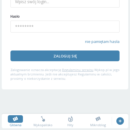
Hasło
nie pamiętam hasła
ZALOGUJ SIĘ
Zalogowanie oznacza akceptację
Regulaminu serwisu
Wykop.pl w jego
aktualnym brzmieniu. Jeśli nie akceptujesz Regulaminu w całości,
prosimy o niekorzystanie z serwisu.
Główna
Wykopalisko
Hity
Mikroblog