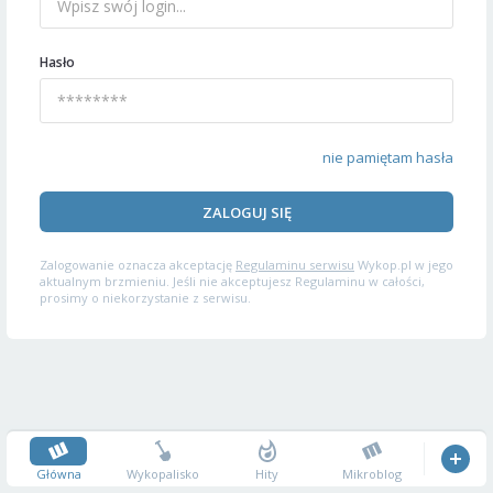
Hasło
nie pamiętam hasła
ZALOGUJ SIĘ
Zalogowanie oznacza akceptację
Regulaminu serwisu
Wykop.pl w jego
aktualnym brzmieniu. Jeśli nie akceptujesz Regulaminu w całości,
prosimy o niekorzystanie z serwisu.
Główna
Wykopalisko
Hity
Mikroblog