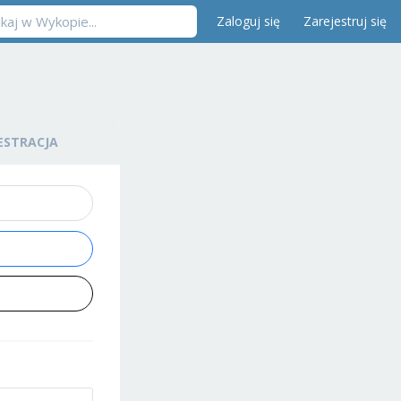
Zaloguj się
Zarejestruj się
ESTRACJA