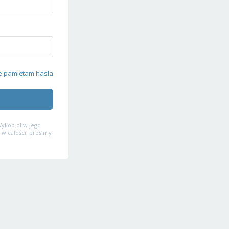
e pamiętam hasła
ykop.pl w jego
 w całości, prosimy