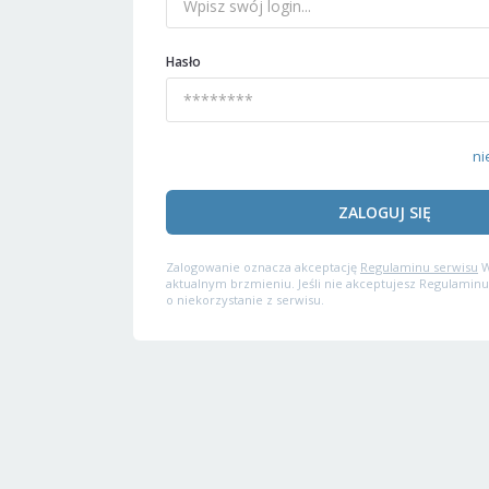
Hasło
ni
ZALOGUJ SIĘ
Zalogowanie oznacza akceptację
Regulaminu serwisu
W
aktualnym brzmieniu. Jeśli nie akceptujesz Regulaminu
o niekorzystanie z serwisu.