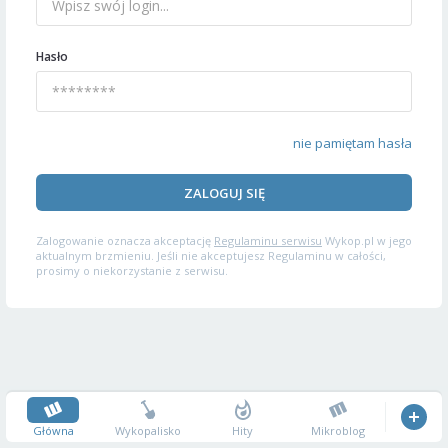
Hasło
nie pamiętam hasła
ZALOGUJ SIĘ
Zalogowanie oznacza akceptację
Regulaminu serwisu
Wykop.pl w jego
aktualnym brzmieniu. Jeśli nie akceptujesz Regulaminu w całości,
prosimy o niekorzystanie z serwisu.
Główna
Wykopalisko
Hity
Mikroblog