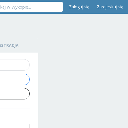
Zaloguj się
Zarejestruj się
ESTRACJA