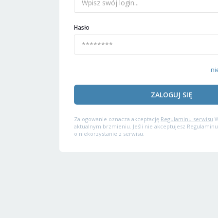
Hasło
ni
ZALOGUJ SIĘ
Zalogowanie oznacza akceptację
Regulaminu serwisu
W
aktualnym brzmieniu. Jeśli nie akceptujesz Regulaminu
o niekorzystanie z serwisu.