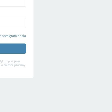
e pamiętam hasła
ykop.pl w jego
 w całości, prosimy