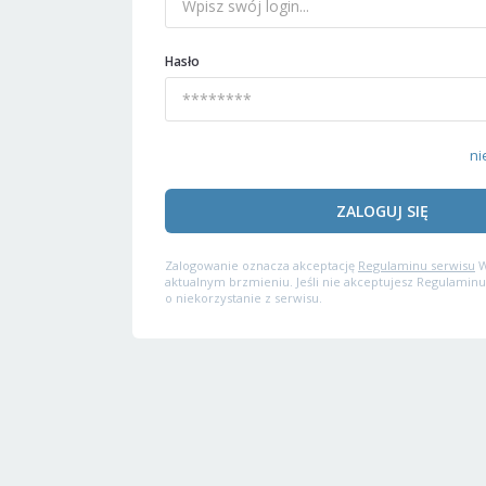
Hasło
ni
ZALOGUJ SIĘ
Zalogowanie oznacza akceptację
Regulaminu serwisu
W
aktualnym brzmieniu. Jeśli nie akceptujesz Regulaminu
o niekorzystanie z serwisu.