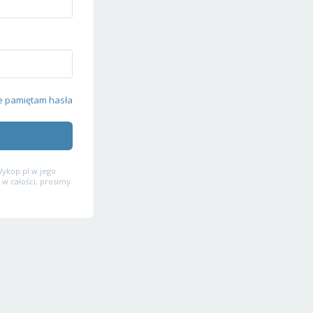
e pamiętam hasła
ykop.pl w jego
 w całości, prosimy