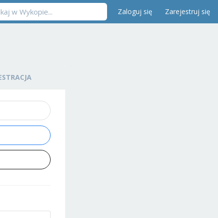
Zaloguj się
Zarejestruj się
ESTRACJA