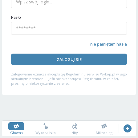
Hasło
nie pamiętam hasła
ZALOGUJ SIĘ
Zalogowanie oznacza akceptację
Regulaminu serwisu
Wykop.pl w jego
aktualnym brzmieniu. Jeśli nie akceptujesz Regulaminu w całości,
prosimy o niekorzystanie z serwisu.
Główna
Wykopalisko
Hity
Mikroblog