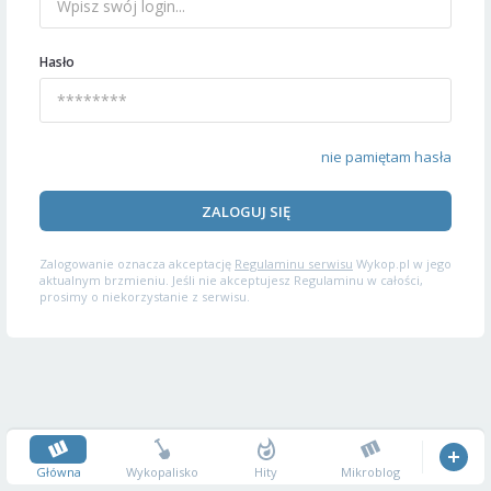
Hasło
nie pamiętam hasła
ZALOGUJ SIĘ
Zalogowanie oznacza akceptację
Regulaminu serwisu
Wykop.pl w jego
aktualnym brzmieniu. Jeśli nie akceptujesz Regulaminu w całości,
prosimy o niekorzystanie z serwisu.
Główna
Wykopalisko
Hity
Mikroblog