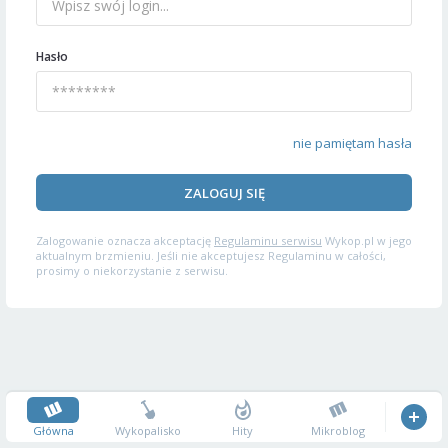
Hasło
nie pamiętam hasła
ZALOGUJ SIĘ
Zalogowanie oznacza akceptację
Regulaminu serwisu
Wykop.pl w jego
aktualnym brzmieniu. Jeśli nie akceptujesz Regulaminu w całości,
prosimy o niekorzystanie z serwisu.
Główna
Wykopalisko
Hity
Mikroblog