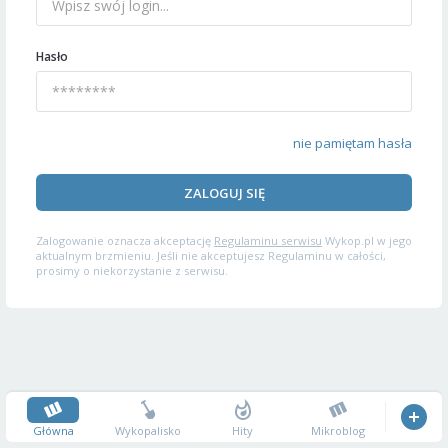
Hasło
nie pamiętam hasła
ZALOGUJ SIĘ
Zalogowanie oznacza akceptację
Regulaminu serwisu
Wykop.pl w jego
aktualnym brzmieniu. Jeśli nie akceptujesz Regulaminu w całości,
prosimy o niekorzystanie z serwisu.
Główna
Wykopalisko
Hity
Mikroblog