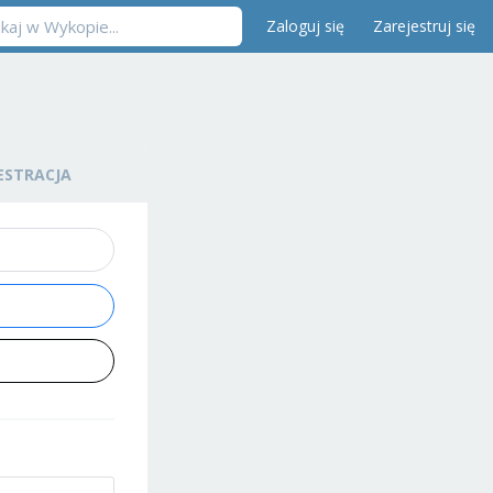
Zaloguj się
Zarejestruj się
ESTRACJA