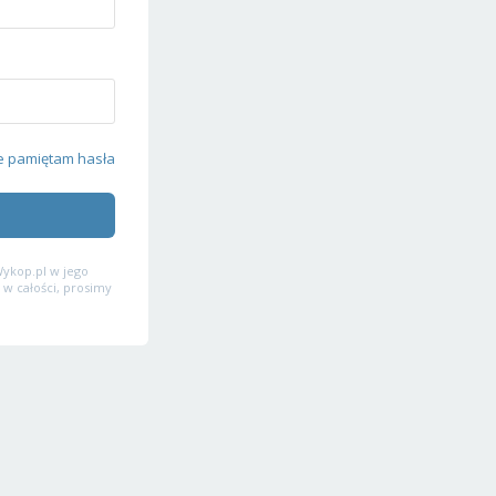
e pamiętam hasła
ykop.pl w jego
 w całości, prosimy