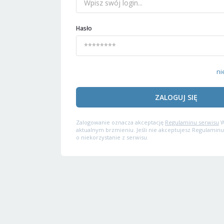
Hasło
ni
ZALOGUJ SIĘ
Zalogowanie oznacza akceptację
Regulaminu serwisu
W
aktualnym brzmieniu. Jeśli nie akceptujesz Regulaminu
o niekorzystanie z serwisu.