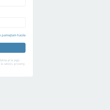
e pamiętam hasła
ykop.pl w jego
 w całości, prosimy