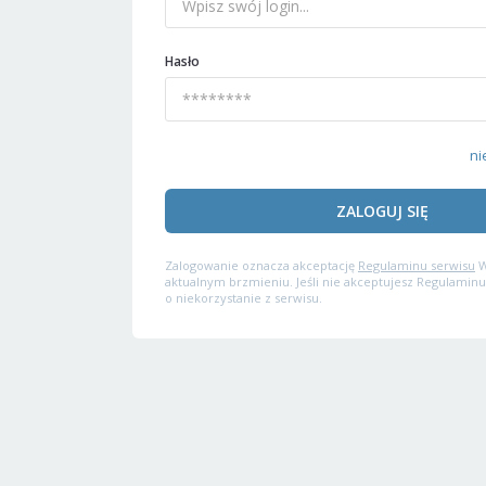
Hasło
ni
ZALOGUJ SIĘ
Zalogowanie oznacza akceptację
Regulaminu serwisu
W
aktualnym brzmieniu. Jeśli nie akceptujesz Regulaminu
o niekorzystanie z serwisu.