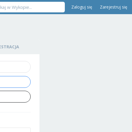
Zaloguj się
Zarejestruj się
ESTRACJA