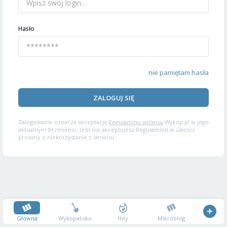
Hasło
nie pamiętam hasła
ZALOGUJ SIĘ
Zalogowanie oznacza akceptację
Regulaminu serwisu
Wykop.pl w jego
aktualnym brzmieniu. Jeśli nie akceptujesz Regulaminu w całości,
prosimy o niekorzystanie z serwisu.
Główna
Wykopalisko
Hity
Mikroblog