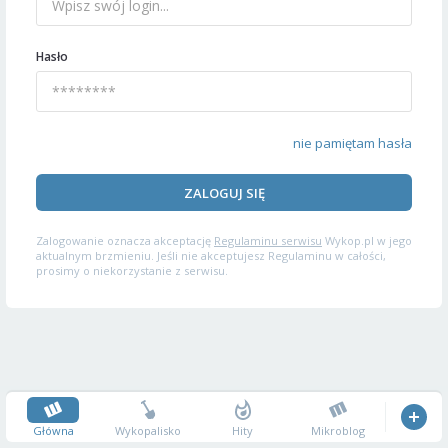
Hasło
nie pamiętam hasła
ZALOGUJ SIĘ
Zalogowanie oznacza akceptację
Regulaminu serwisu
Wykop.pl w jego
aktualnym brzmieniu. Jeśli nie akceptujesz Regulaminu w całości,
prosimy o niekorzystanie z serwisu.
Główna
Wykopalisko
Hity
Mikroblog