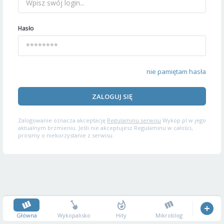
Hasło
nie pamiętam hasła
ZALOGUJ SIĘ
Zalogowanie oznacza akceptację
Regulaminu serwisu
Wykop.pl w jego
aktualnym brzmieniu. Jeśli nie akceptujesz Regulaminu w całości,
prosimy o niekorzystanie z serwisu.
Główna
Wykopalisko
Hity
Mikroblog